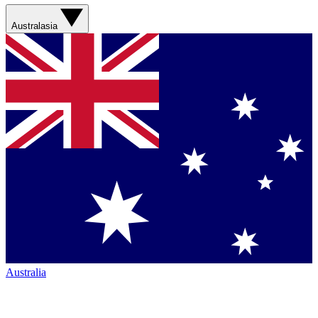
Australasia
Australia