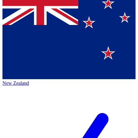
New Zealand