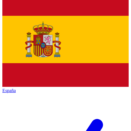
España