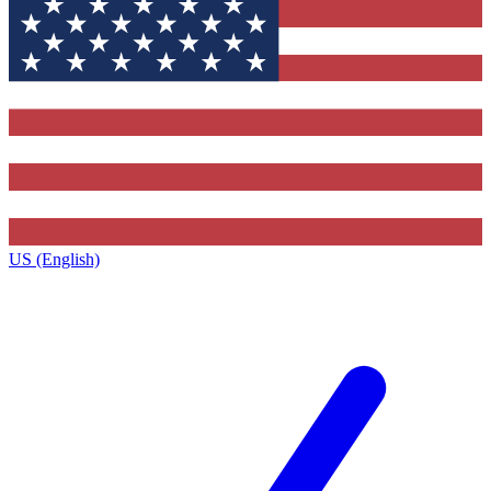
US (English)