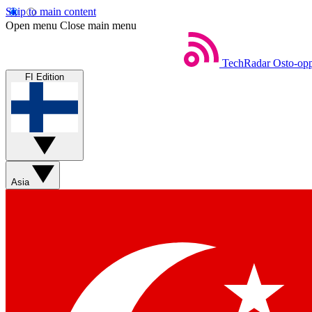
Skip to main content
Open menu
Close main menu
TechRadar
Osto-opp
FI Edition
Asia