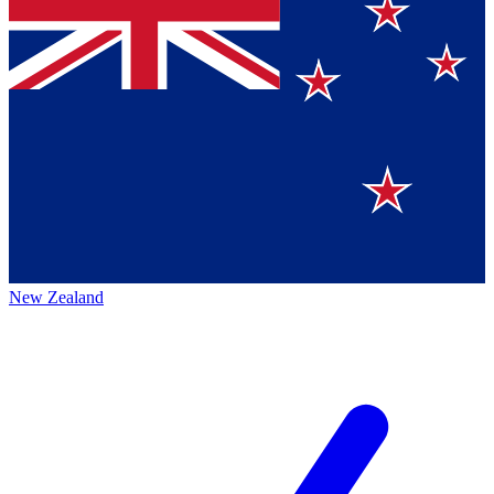
New Zealand