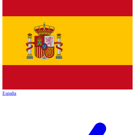
España