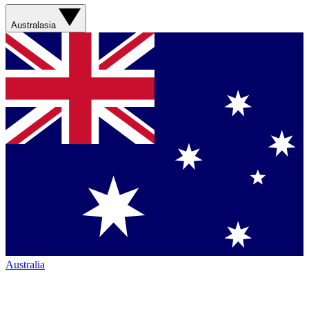
Australasia
Australia