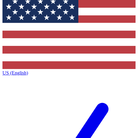
US (English)