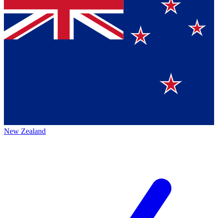
New Zealand