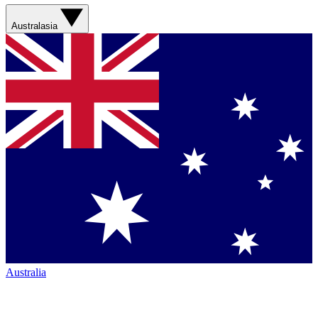
Australasia
Australia