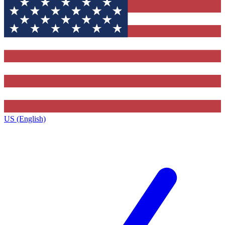
US (English)