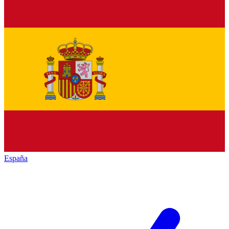
España