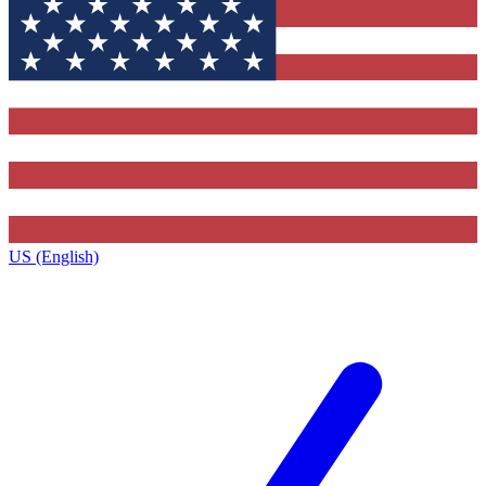
US (English)