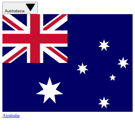
Australasia
Australia