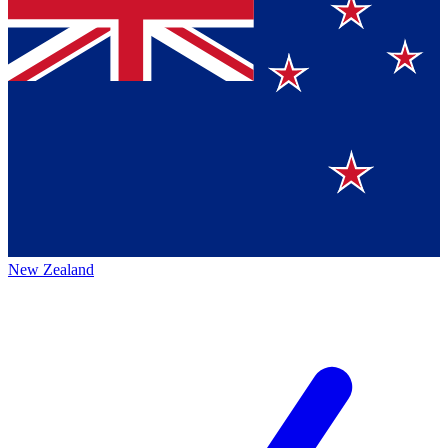
New Zealand