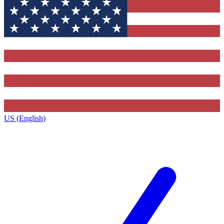
US (English)