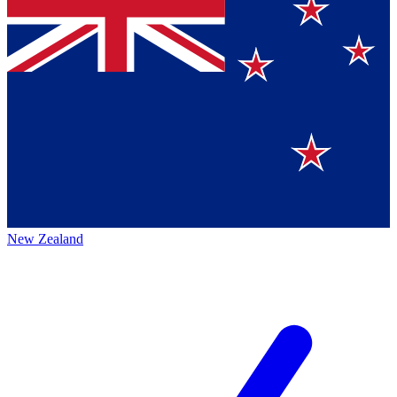
New Zealand