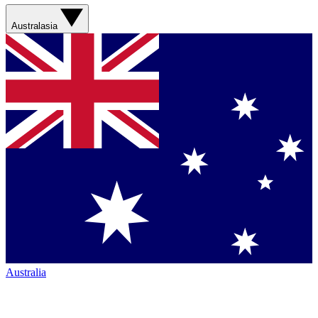
Australasia
Australia