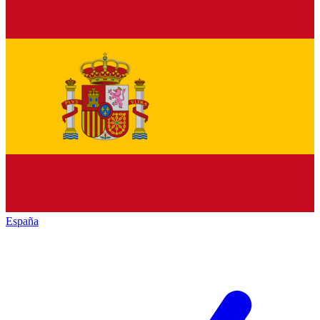
España