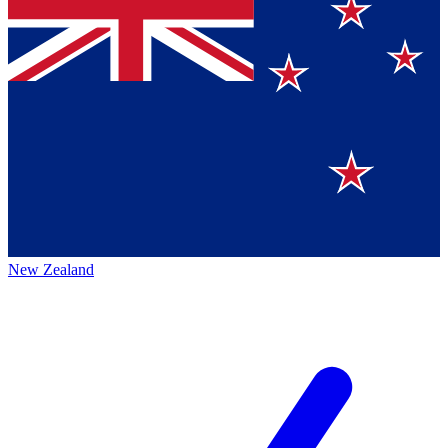
New Zealand