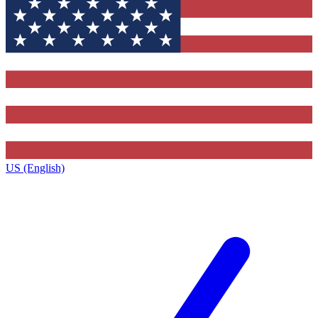
US (English)