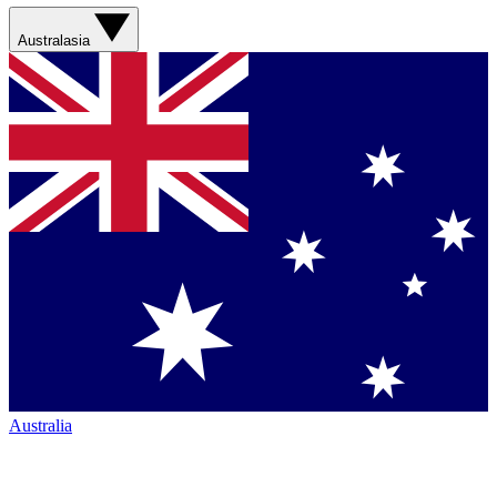
Australasia
Australia