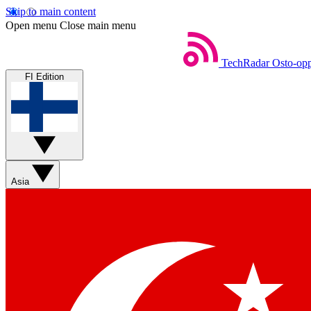
Skip to main content
Open menu
Close main menu
TechRadar
Osto-opp
FI Edition
Asia