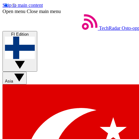
Skip to main content
Open menu
Close main menu
TechRadar
Osto-opp
FI Edition
Asia