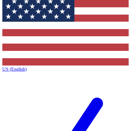
US (English)