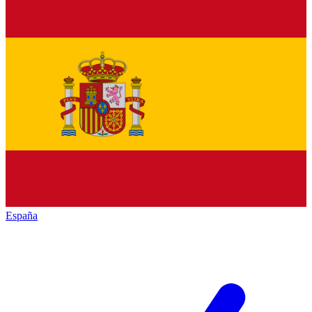
España