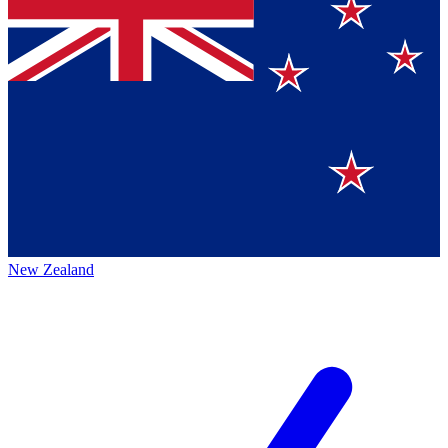
New Zealand