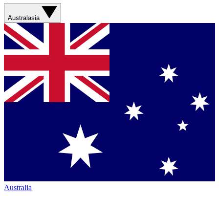
Australasia
Australia