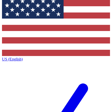
US (English)