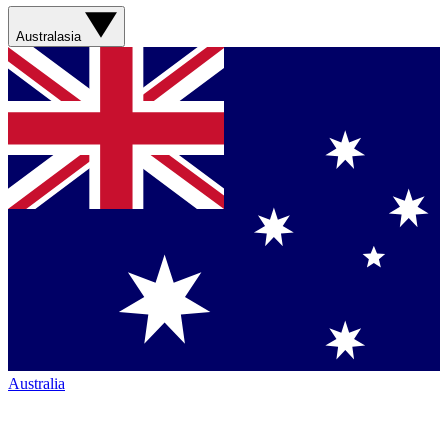
Australasia
Australia