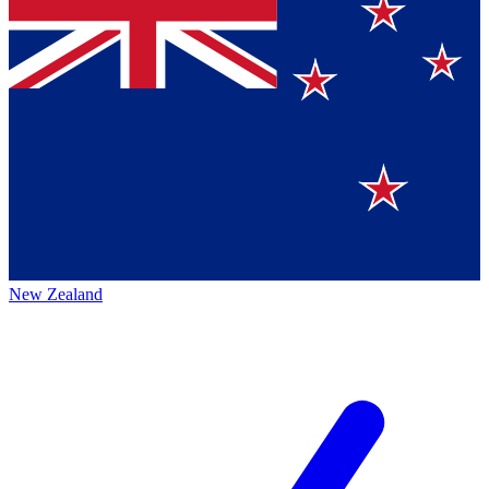
New Zealand