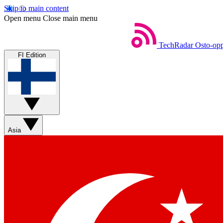
Skip to main content
Open menu
Close main menu
TechRadar
Osto-opp
FI Edition
Asia