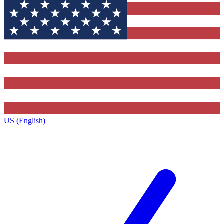
US (English)