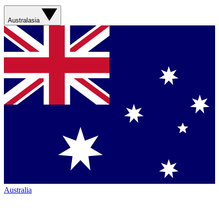
Australasia
Australia