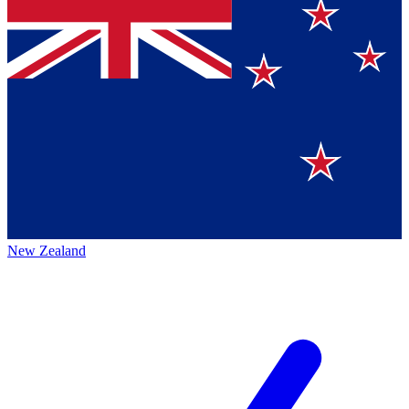
New Zealand