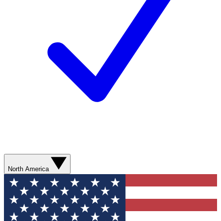
North America