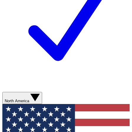
North America