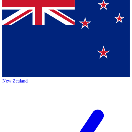
New Zealand