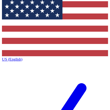
US (English)