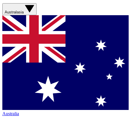
Australasia
Australia