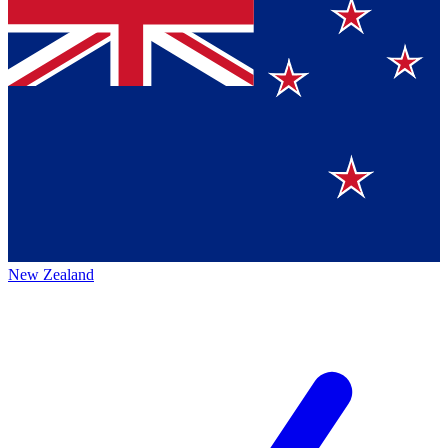
New Zealand