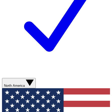
North America