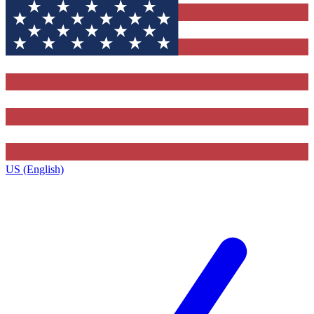
US (English)