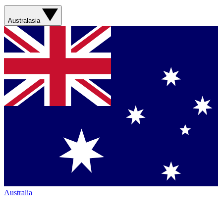
Australasia
Australia