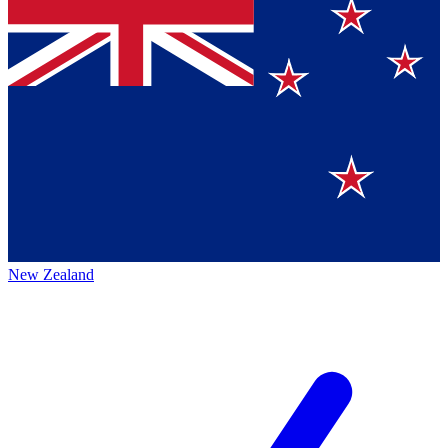
New Zealand