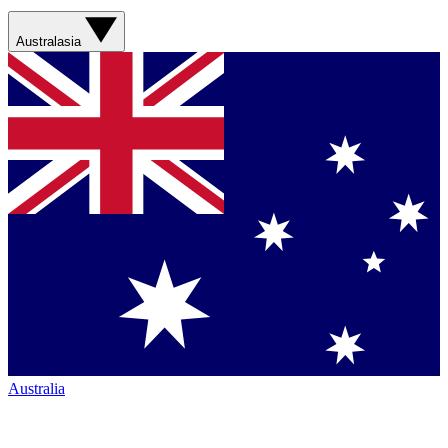
Australasia
Australia