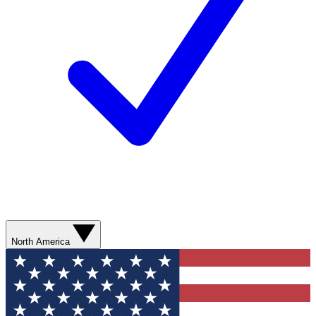
North America