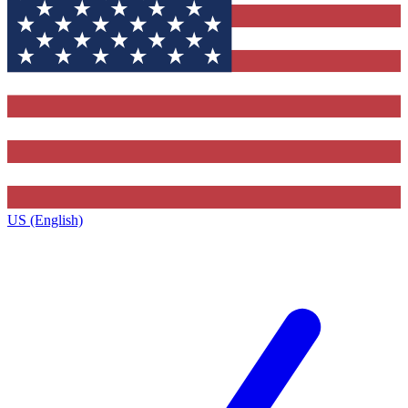
US (English)