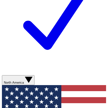
North America