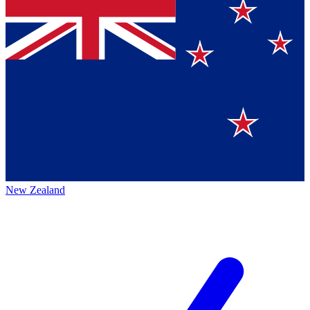
New Zealand