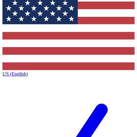
US (English)