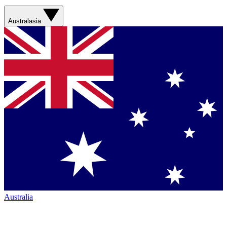
Australasia
Australia