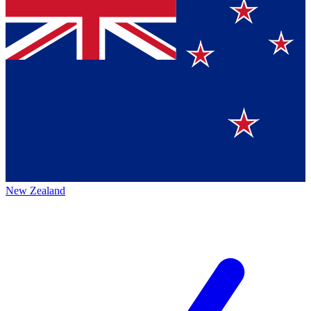
New Zealand