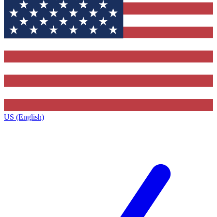
US (English)