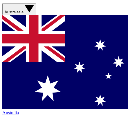
Australasia
Australia