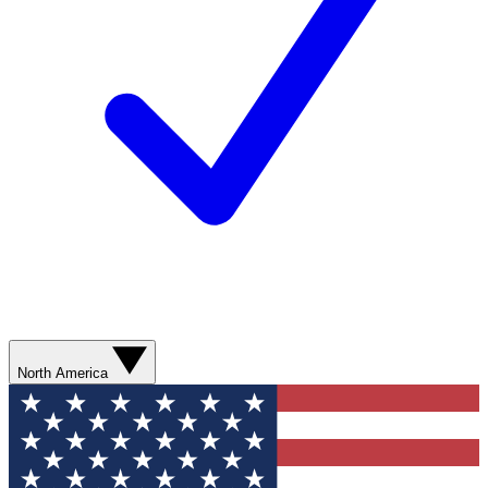
North America