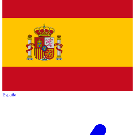
España