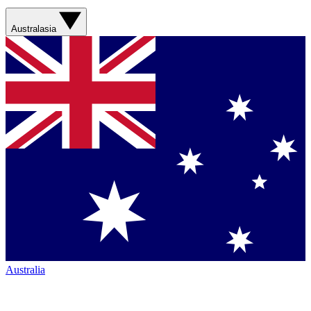
Australasia
Australia