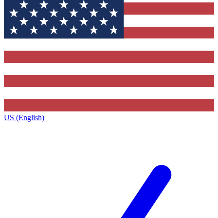
US (English)