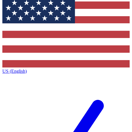
US (English)