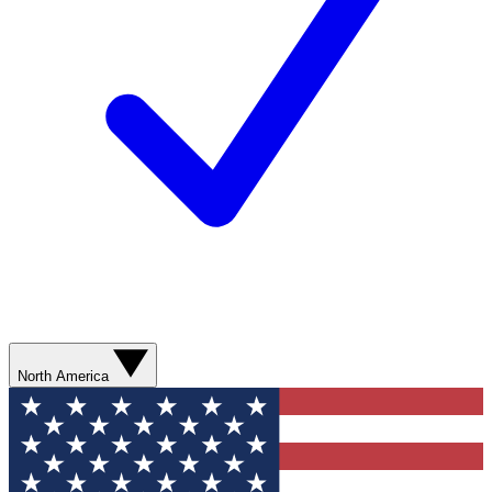
North America