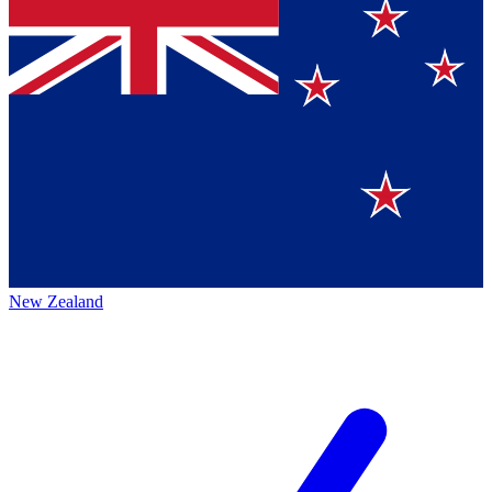
New Zealand