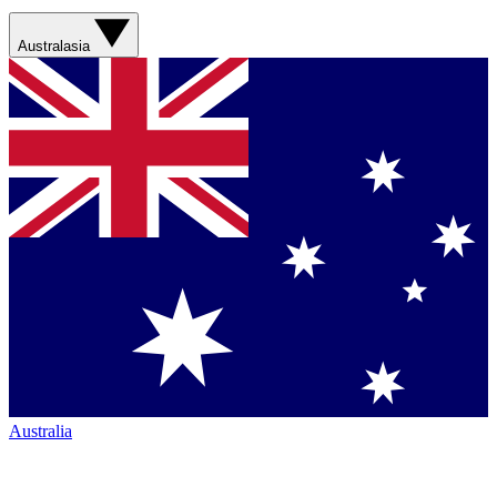
Australasia
Australia