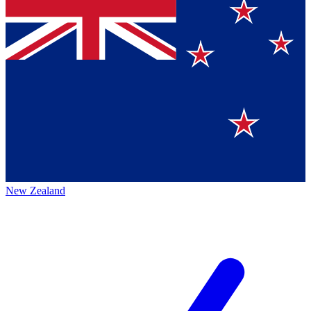
New Zealand