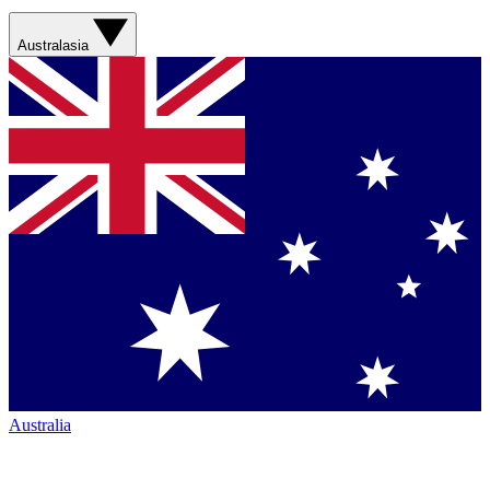
Australasia
Australia