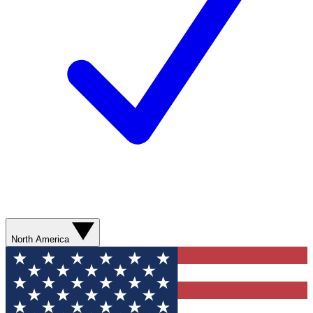
North America