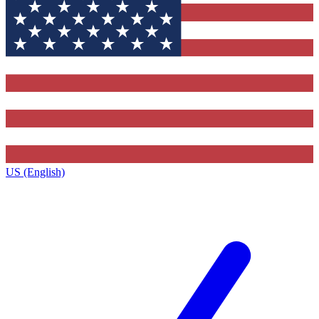
US (English)