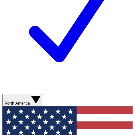
North America