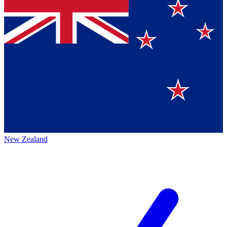
New Zealand