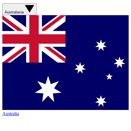
Australasia
Australia