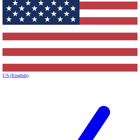
US (English)