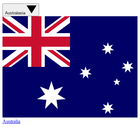
Australasia
Australia