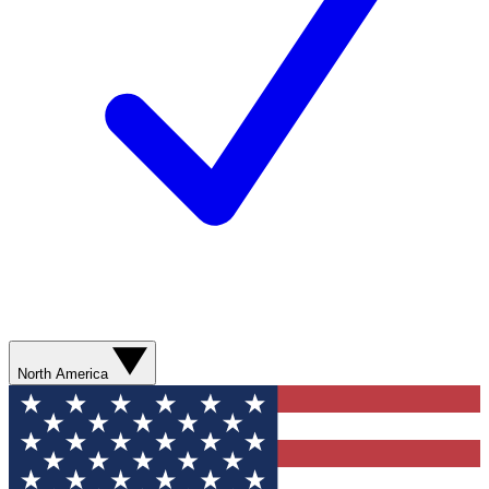
North America