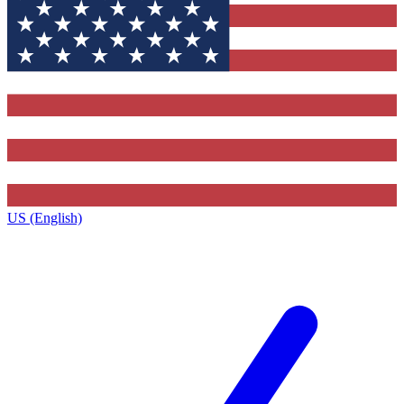
US (English)