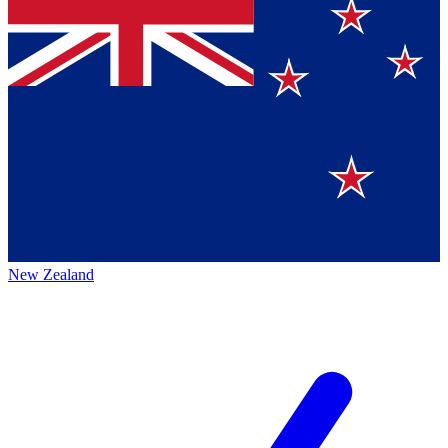
New Zealand