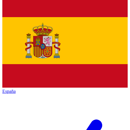
España