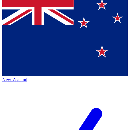
New Zealand