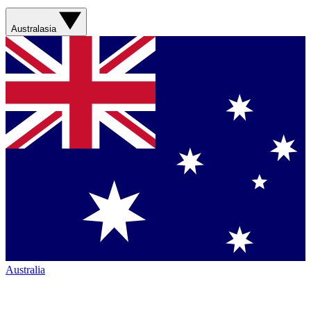
Australasia
Australia