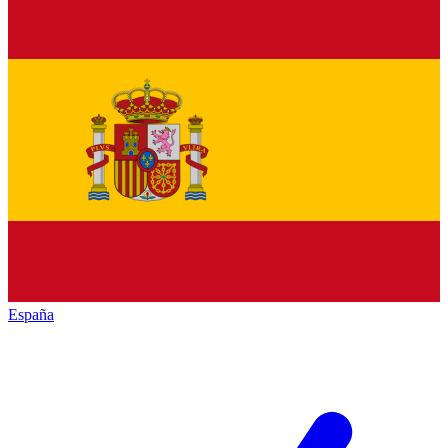
España