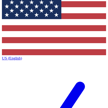
US (English)