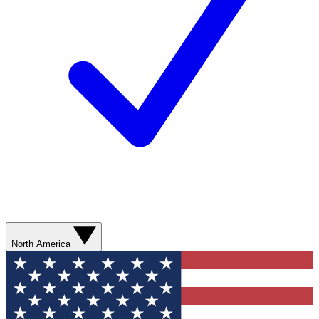
North America