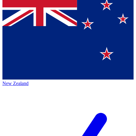
New Zealand