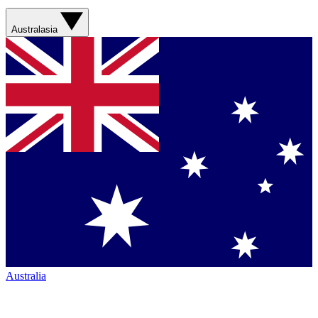
Australasia
Australia