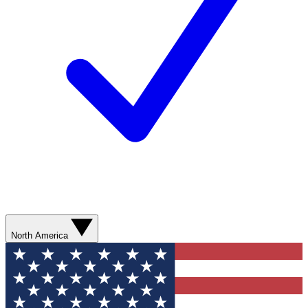
North America