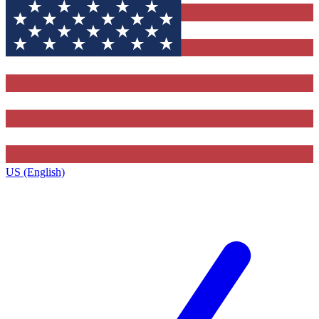
US (English)