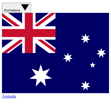
Australasia
Australia