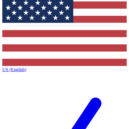
US (English)