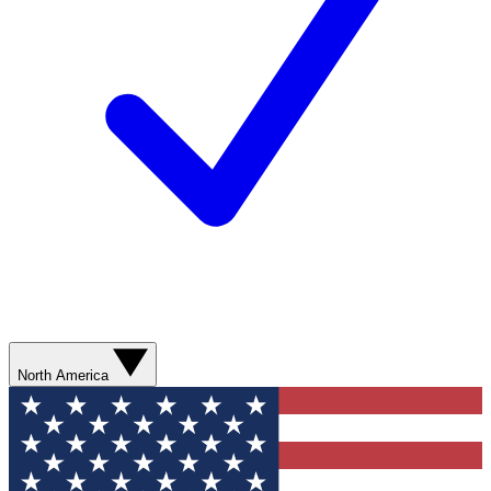
North America