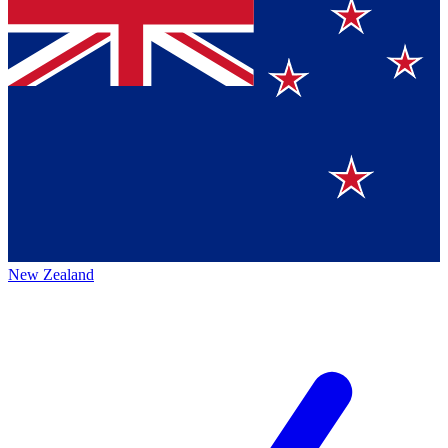
New Zealand