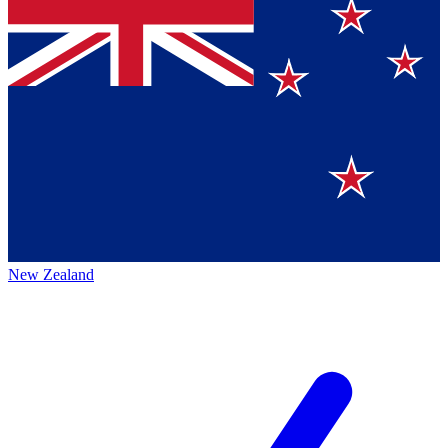
New Zealand