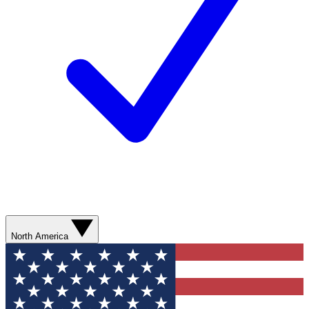
North America