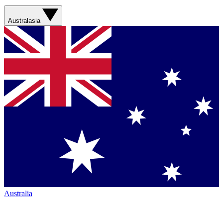
Australasia
Australia