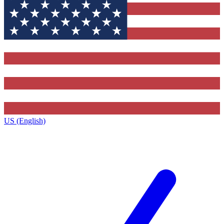
US (English)