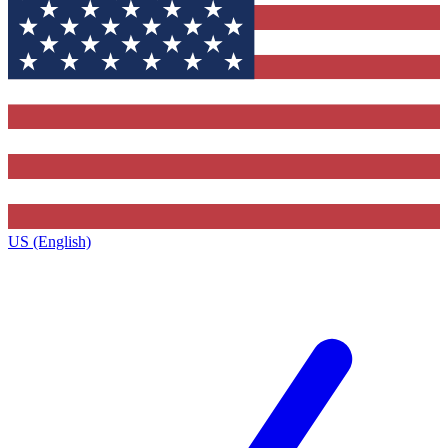
US (English)