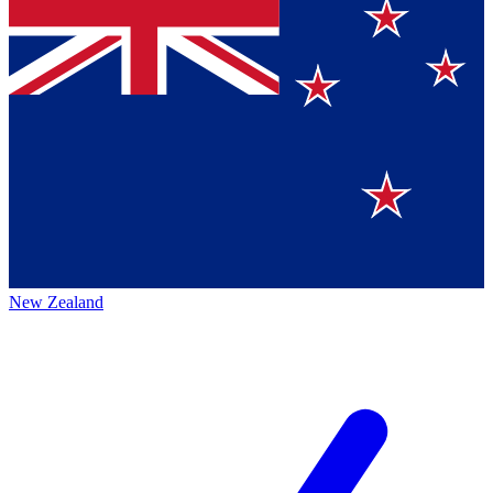
New Zealand