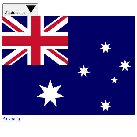
Australasia
Australia