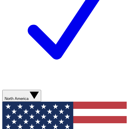
North America