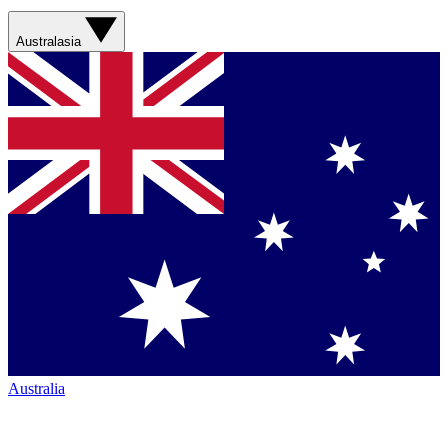
Australasia
Australia