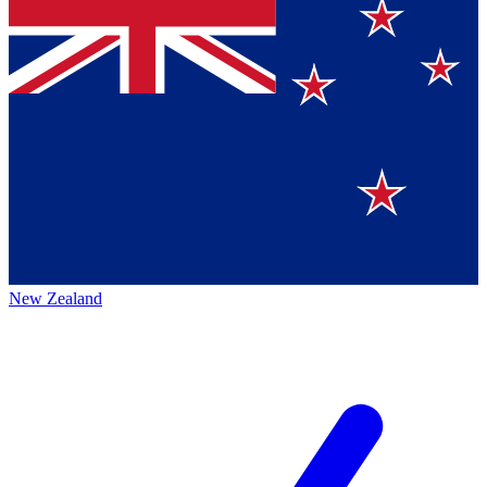
New Zealand