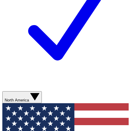
North America