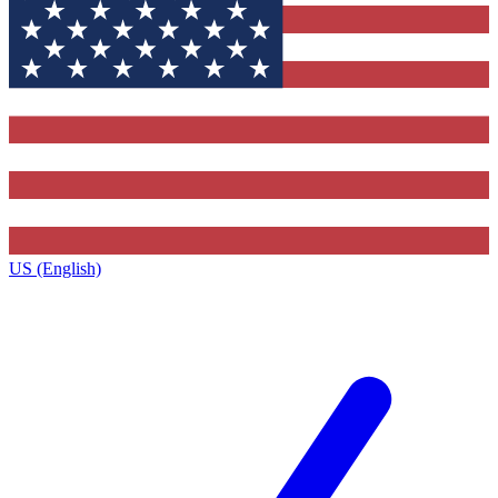
US (English)