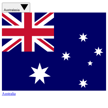
Australasia
Australia