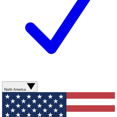
North America