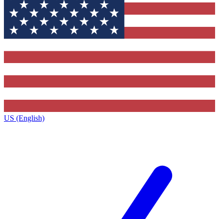
US (English)