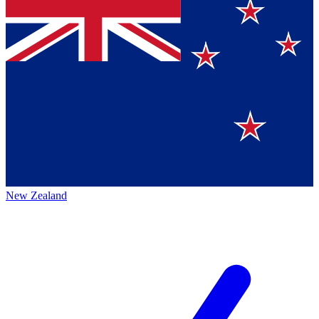
New Zealand