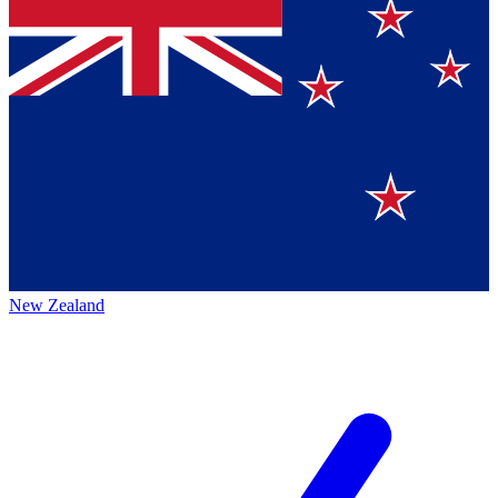
New Zealand