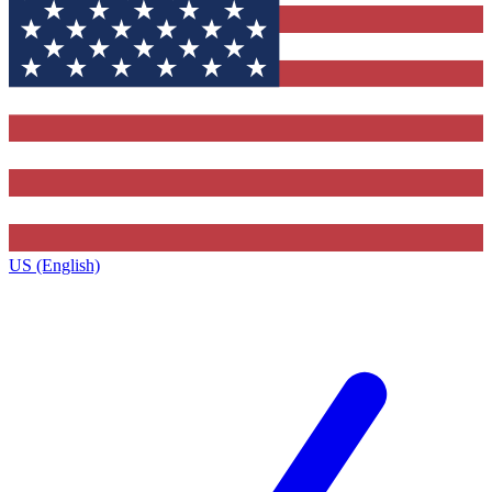
US (English)