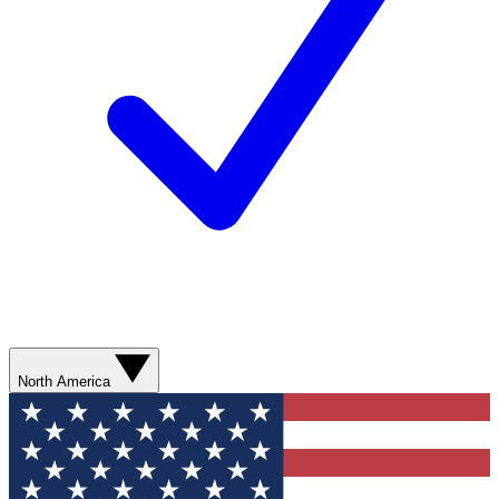
North America