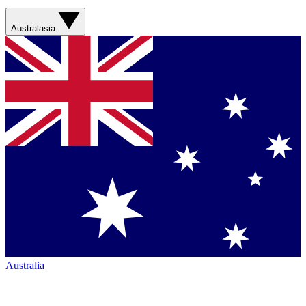
Australasia
Australia