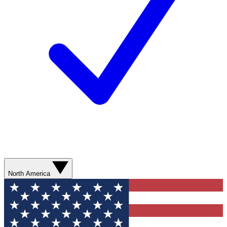
North America