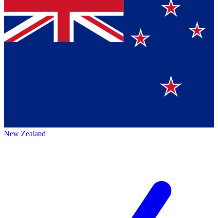
New Zealand