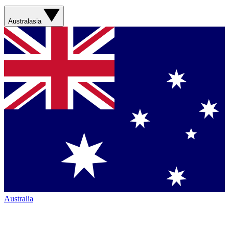
Australasia
Australia