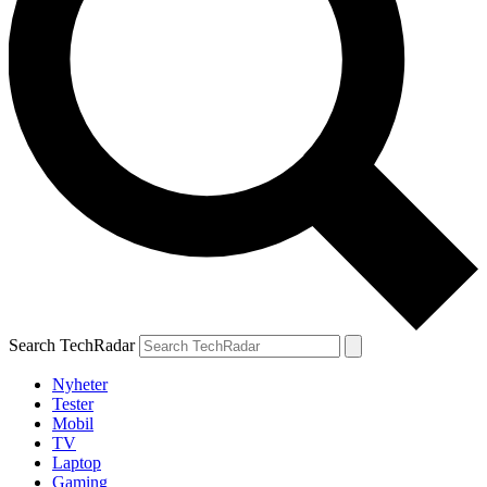
Search TechRadar
Nyheter
Tester
Mobil
TV
Laptop
Gaming