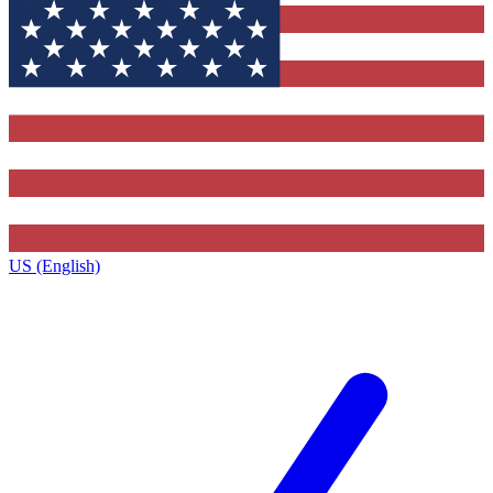
US (English)