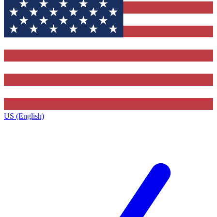
US (English)