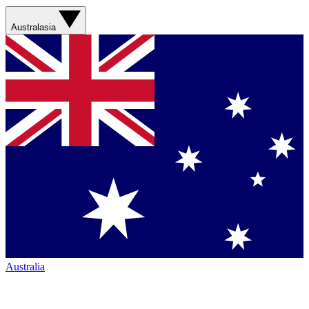
Australasia
Australia