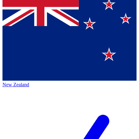
New Zealand