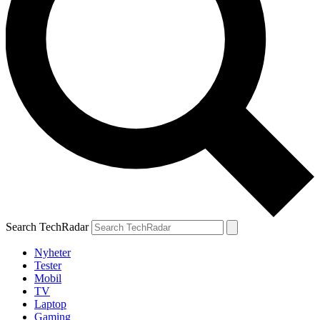
Search TechRadar
Nyheter
Tester
Mobil
TV
Laptop
Gaming