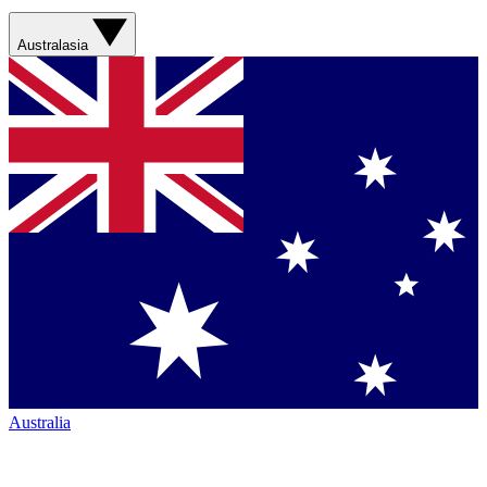
Australasia
Australia