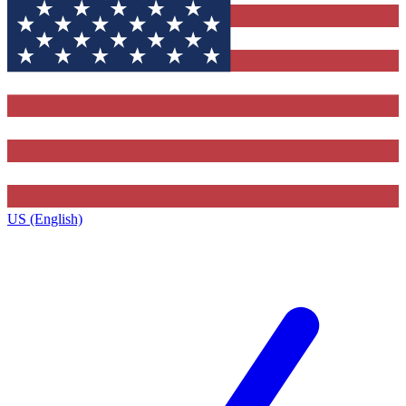
US (English)