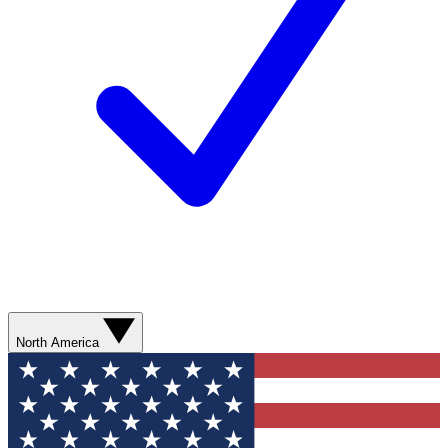
North America