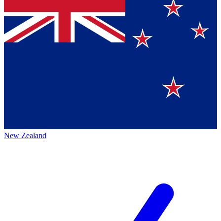
New Zealand