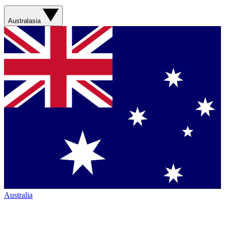
Australasia
Australia