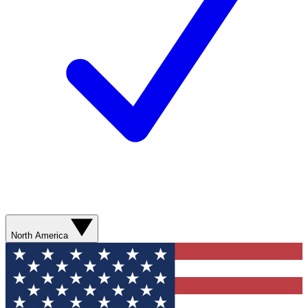
North America