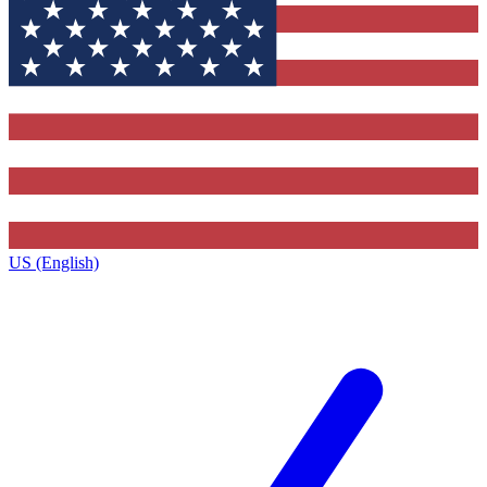
US (English)