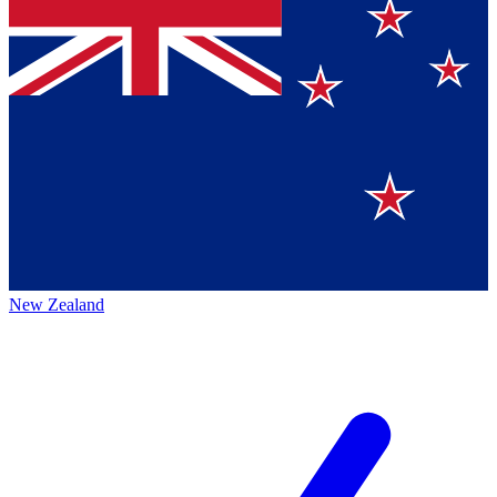
New Zealand