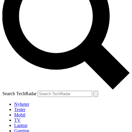
Search TechRadar
Nyheter
Tester
Mobil
TV
Laptop
Gaming