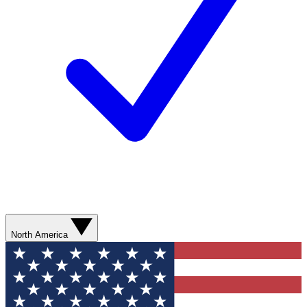
North America