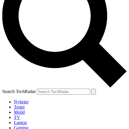
Search TechRadar
Nyheter
Tester
Mobil
TV
Laptop
Gaming