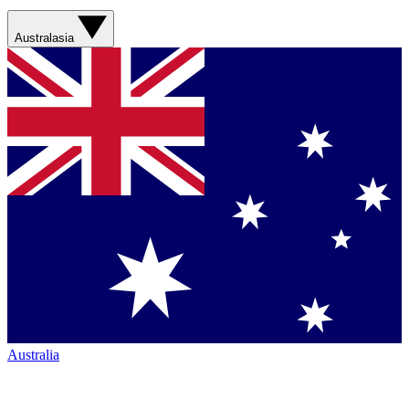
Australasia
Australia