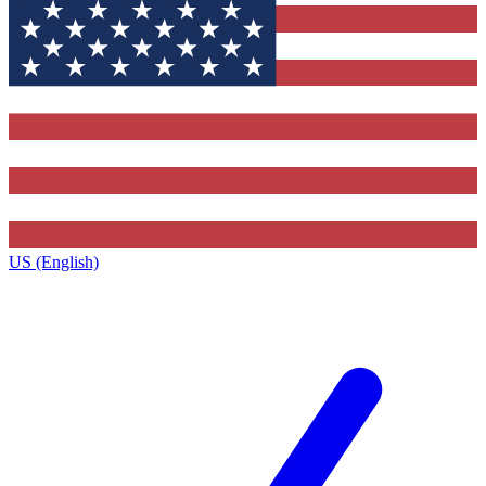
US (English)