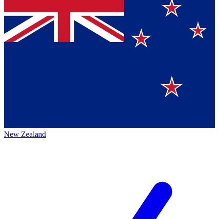
New Zealand