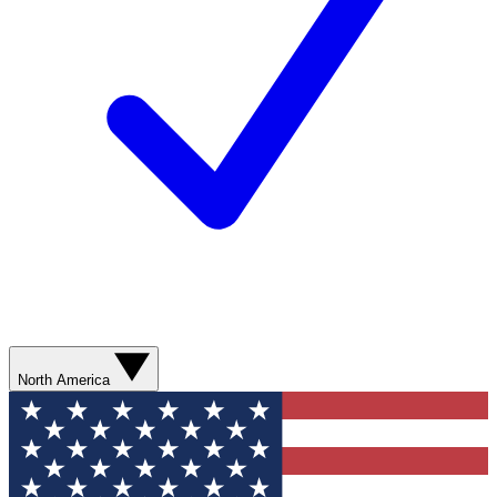
North America