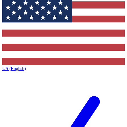
US (English)