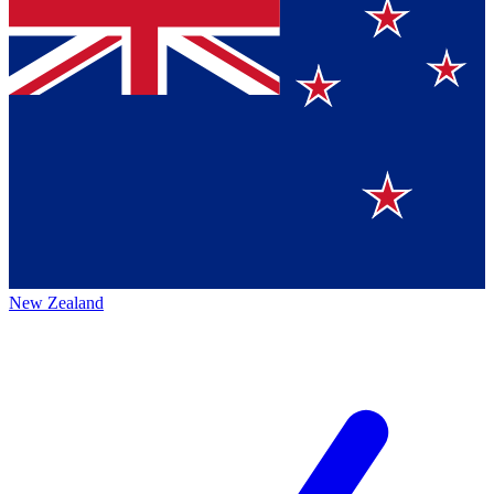
New Zealand