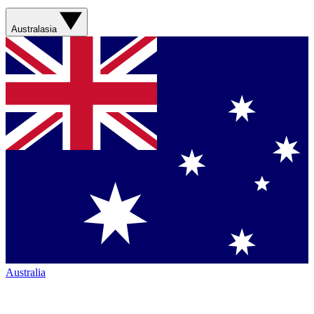
Australasia
Australia