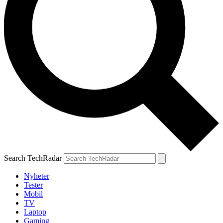
Search TechRadar
Nyheter
Tester
Mobil
TV
Laptop
Gaming