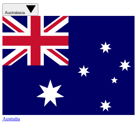
Australasia
Australia