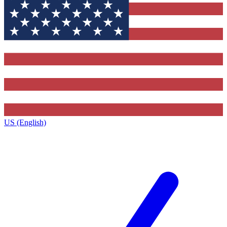
US (English)