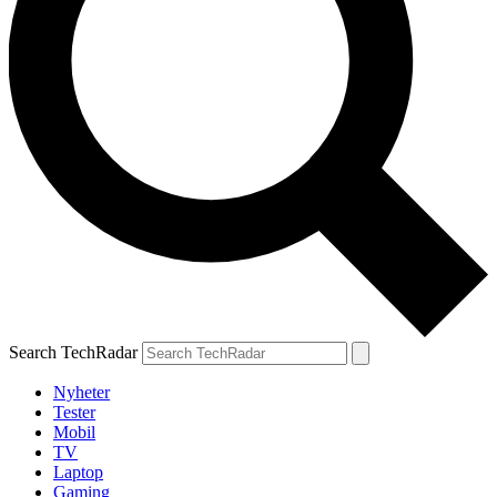
Search TechRadar
Nyheter
Tester
Mobil
TV
Laptop
Gaming