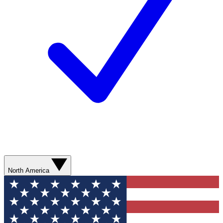
North America