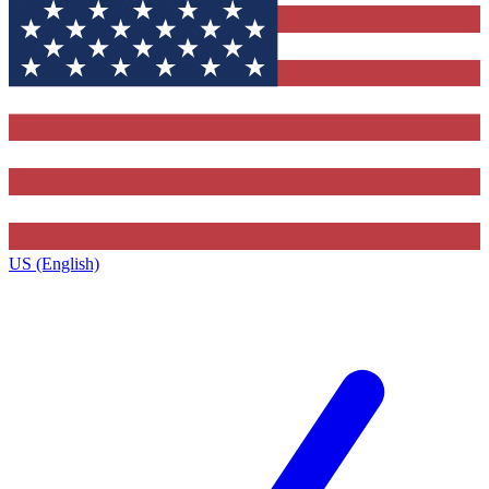
US (English)