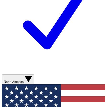
North America