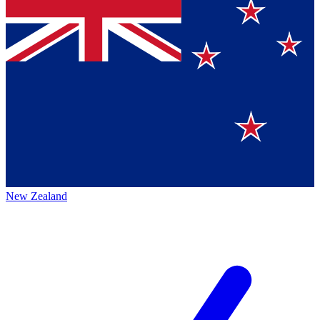
New Zealand