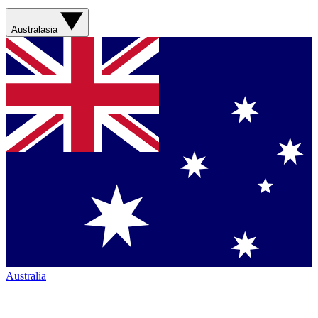
Australasia
Australia