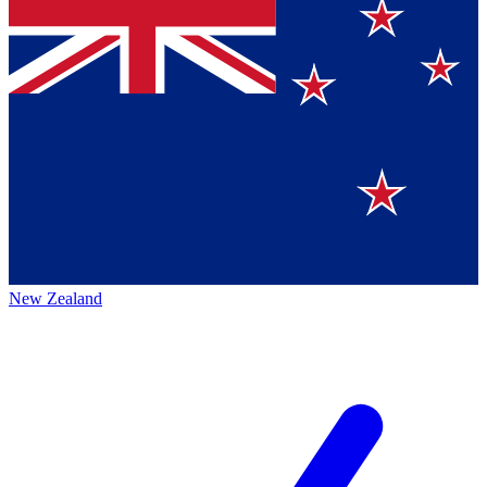
New Zealand