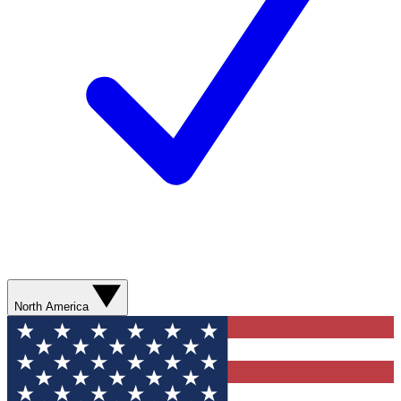
North America