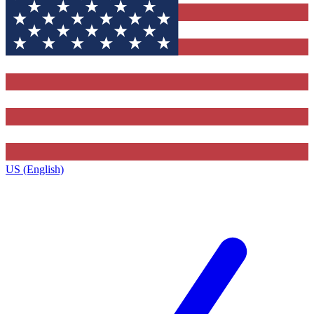
US (English)