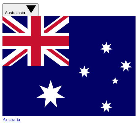
Australasia
Australia