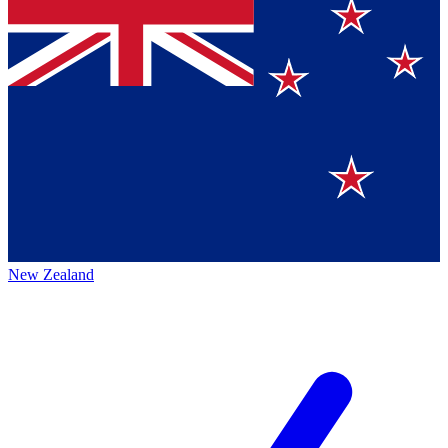
New Zealand