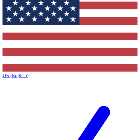
US (English)