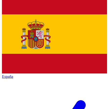
España