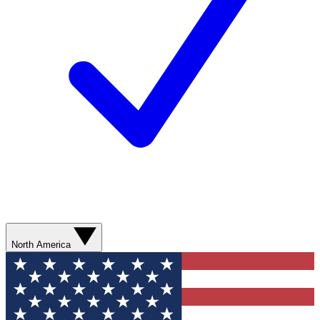
North America