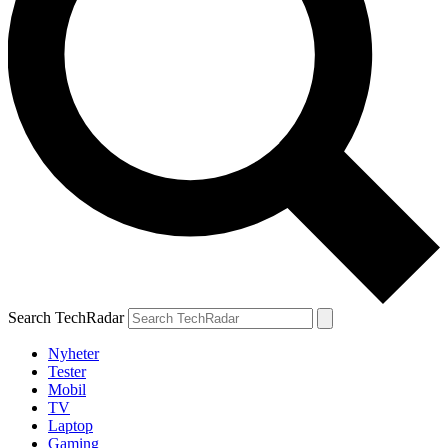
Search TechRadar
Nyheter
Tester
Mobil
TV
Laptop
Gaming