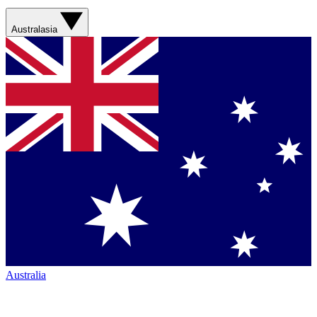
Australasia
Australia