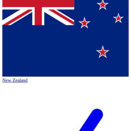
New Zealand