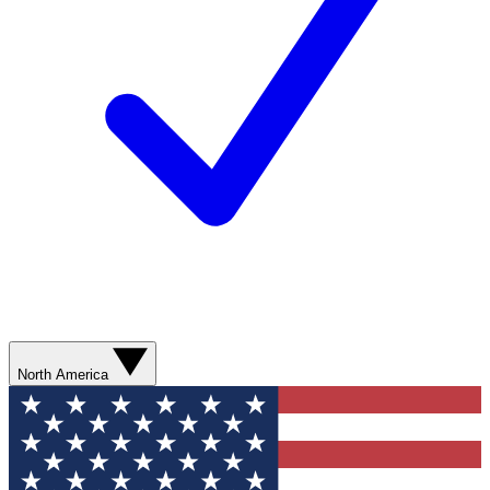
North America