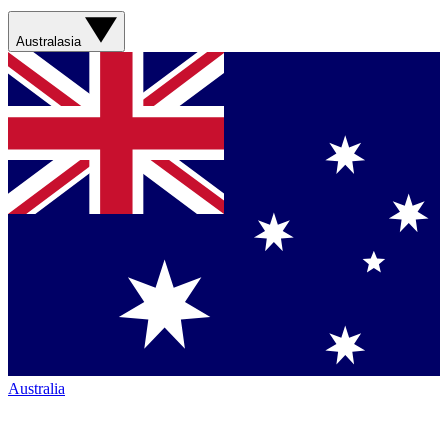
Australasia
Australia