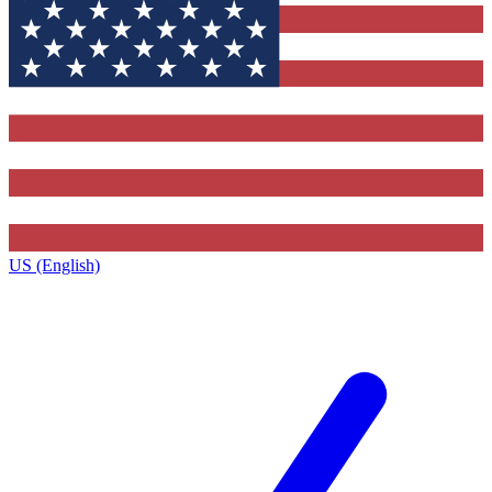
US (English)