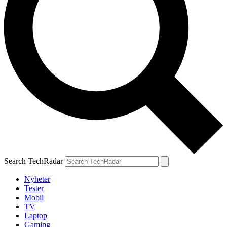
Search TechRadar
Nyheter
Tester
Mobil
TV
Laptop
Gaming