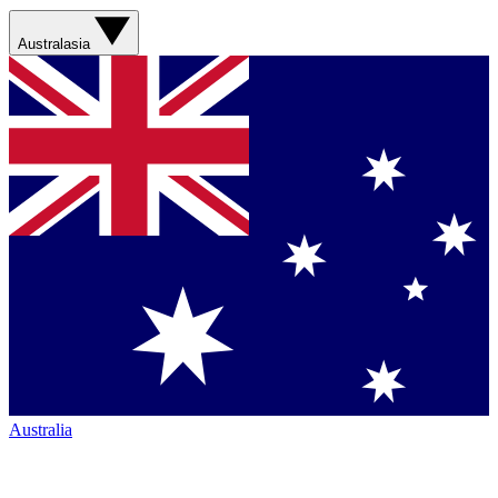
Australasia
Australia