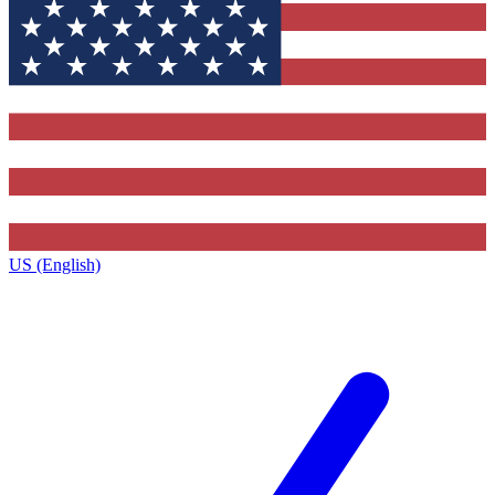
US (English)