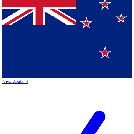
New Zealand