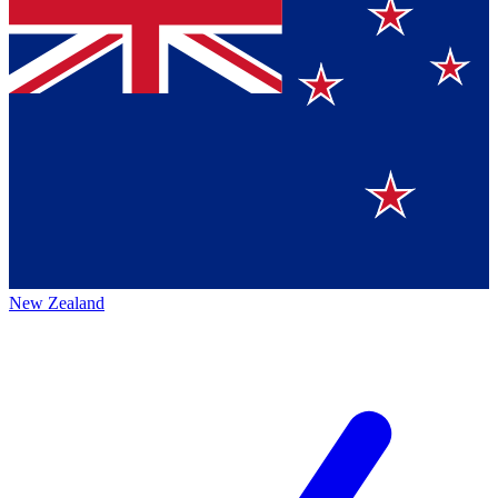
New Zealand