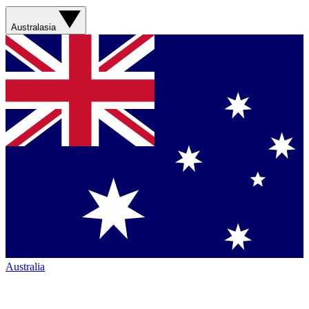
Australasia
Australia