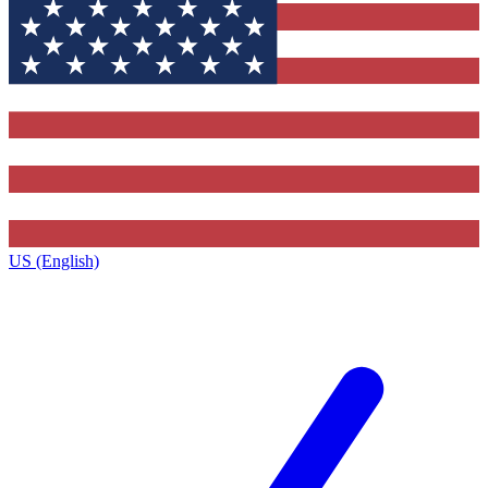
US (English)