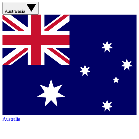
Australasia
Australia