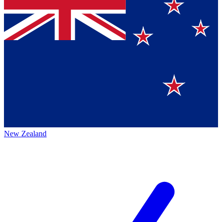
New Zealand