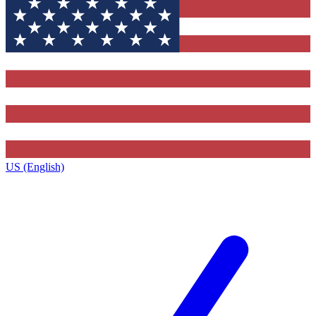
US (English)