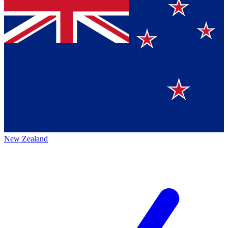
New Zealand