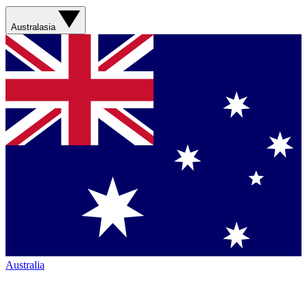
Australasia
Australia