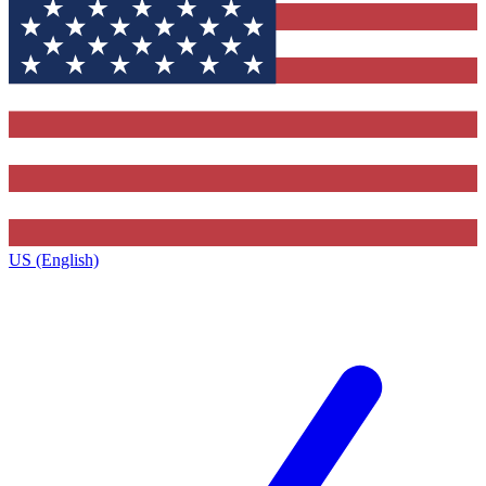
US (English)