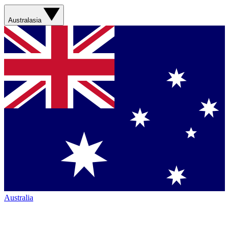
Australasia
Australia