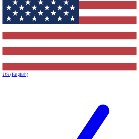
US (English)