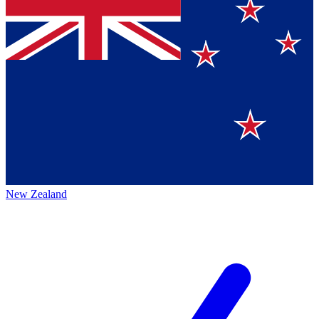
New Zealand