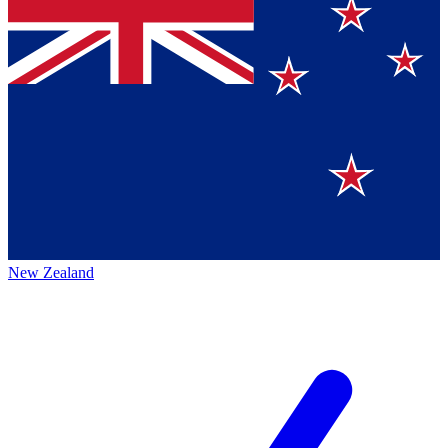
New Zealand