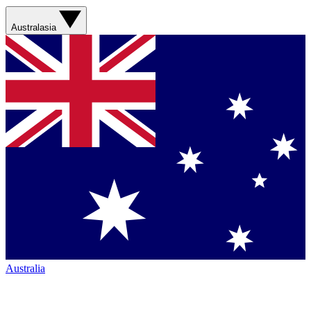
Australasia
Australia