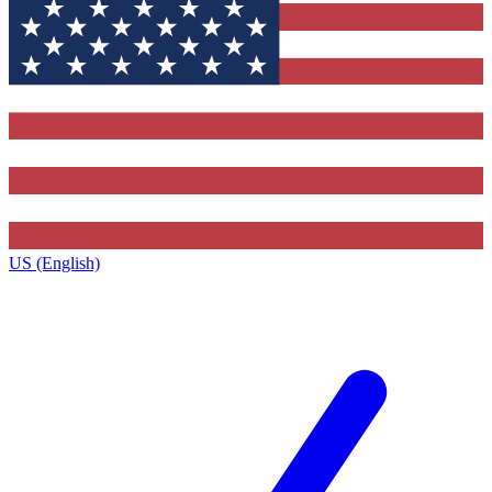
US (English)