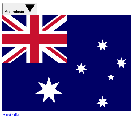
Australasia
Australia