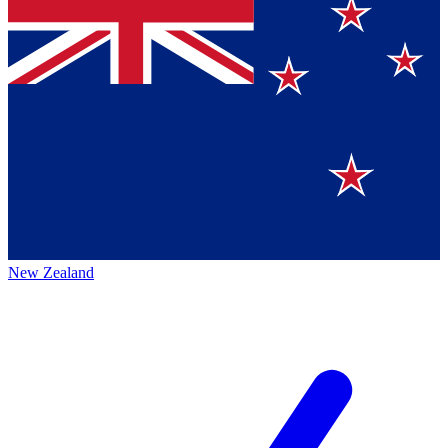
New Zealand