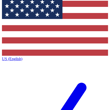
US (English)