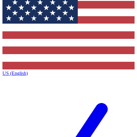
US (English)