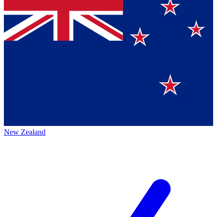
New Zealand